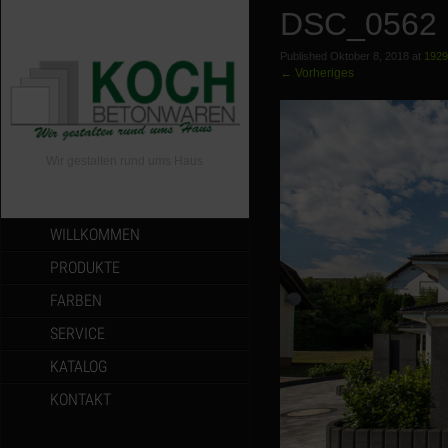
DSC_0562
Published
Oktober 8, 2018
at
1929
←
Vorheriges
Wir gestalten rund ums Haus
WILLKOMMEN
PRODUKTE
FARBEN
SERVICE
KATALOG
KONTAKT