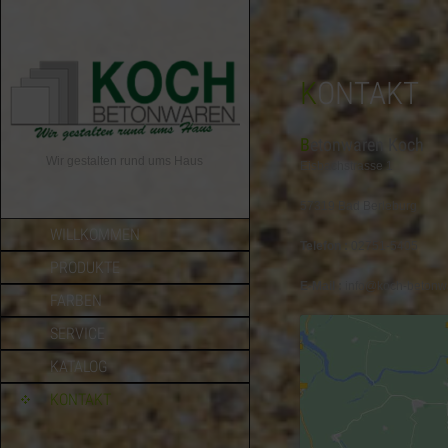
KONTAKT
Betonwaren Koch
Wir gestalten rund ums Haus
Eisbachstrasse 1
57319 Bad Berleburg
WILLKOMMEN
Telefon :
02751-5405
PRODUKTE
E-Mail :
info@koch-betonw
FARBEN
SERVICE
KATALOG
KONTAKT